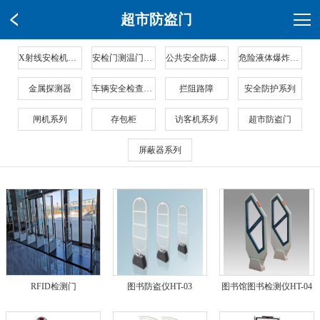
超市防盗门
X射线安检机系列
安检门测温门系列
公共安全防爆产品
危险液体爆炸物检测仪
金属探测器
车辆安全检查系列
拦阻路障
安全防护系列
闸机系列
存包柜
访客机系列
超市防盗门
屏蔽器系列
RFID检测门
图书防盗仪HT-03
图书馆图书检测仪HT-04